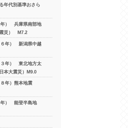
る年代別基準おさら
成７年） 兵庫県南部地
災） M7.2
成１６年） 新潟県中越
成２３年） 東北地方太
本大震災）M9.0
成２８年）熊本地震
和６年） 能登半島地