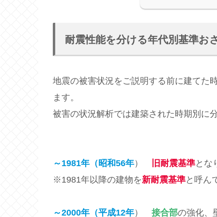
耐震性能を分ける年代別基準お
地震の被害状況をご説明する前に建てた
ます。
被害の状況解析では建築された時期別に
～1981年（昭和56年
）
旧耐震基準
とな
※1981年以降の建物を
新耐震
基準
と呼ん
～2000年（平成12年
）
接合部
の強化、