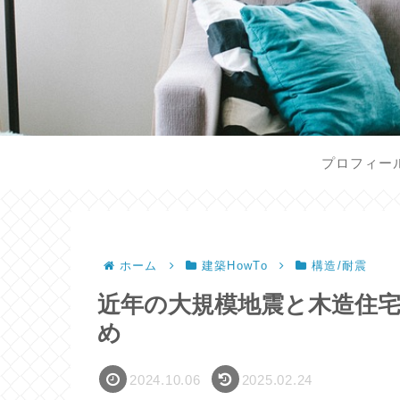
プロフィー
ホーム
建築HowTo
構造/耐震
近年の大規模地震と木造住
め
2024.10.06
2025.02.24