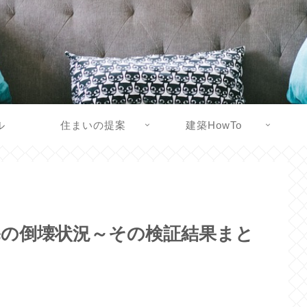
ル
住まいの提案
建築HowTo
宅の倒壊状況～その検証結果まと