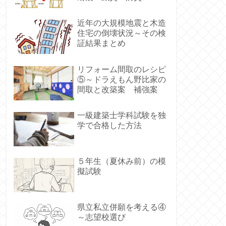
近年の大規模地震と木造
住宅の倒壊状況～その検
証結果まとめ
リフォーム間取のレシピ
⑤～ドラえもん野比家の
間取と改築案 補強案
一級建築士学科試験を独
学で合格した方法
５年生（夏休み前）の模
擬試験
県立私立併願を考える④
～志望校選び