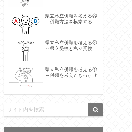
県立私立併願を考える③
～併願方法を模索する
県立私立併願を考える②
～県立受検と私立受験
県立私立併願を考える①
～併願を考えたきっかけ