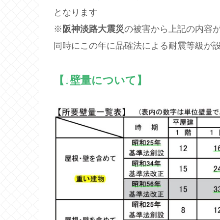
となります
※
阪神淡路大震災
の被害から上記の内容
同時にこの年に品確法による耐震等級が
【↓壁量について】