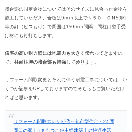
接合部の固定金物についてはそのサイズに見合った金物を
施工していただき、合板は9ｍｍ以上でＮ５０，ＣＮ50同
等の釘（ビスも可）で周囲は150ｍｍ間隔、間柱は継手受
け材にも釘打ちします。
倍率の高い耐力壁には地震力も大きく伝わってきます
の
で、
柱頭柱脚の接合部も補強
して参ります。
リフォーム間取変更とそれに伴う耐震工事については、い
くつか記事をUPしておりますのでそちらもご覧いただけ
ればと思います。
リフォーム間取のレシピ②～都市型住宅・2.5間
間口の家 | うまもつこ＠主婦建築士の快適生活