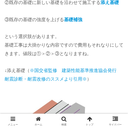
②既存の基礎に新しい基礎を沿わせて施工する
添え基礎
③既存の基礎の強度を上げる
基礎補強
という選択肢があります。
基礎工事は大掛かりな内容ですので費用もそれなりにして
きます。値段は①＞②＞③となりますね。
↓添え基礎（
※国交省監修 建築性能基準推進協会発行
耐震診断・耐震改修のススメより引用
※
）
メニュー
ホーム
検索
トップ
サイドバー