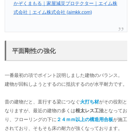
かぞくまもる｜家屋減災プロテクター｜エイム株
式会社｜エイム株式会社 (aimkk.com)
平面剛性の強化
一番最初の項でポイント説明しました建物のバランス。
建物が回転しようとするのに抵抗するのが水平耐力です。
昔の建物だと、直行する梁につなぐ
火打ち材
がその役割と
なりますが、最近の建物の多くは
根太レス工法
となってお
り、フローリングの下に
２４ｍｍ以上の構造用合板
が施工
されており、そもそも床の耐力が強くなっております。