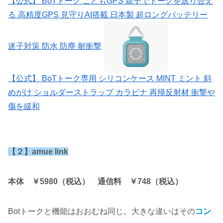
【公式】 BoTトーク こどもGPS 親子でトークを送り合え
る 高精度GPS 見守りAI搭載 日本製 超ロングバッテリー
迷子対策 防水 防塵 耐衝撃
【公式】 BoTトーク専用 シリコンケース MINT ミント 斜
めがけ ショルダーストラップ カラビナ 再帰反射材 衝撃や
傷を緩和
【２】amue link
本体 ￥5980（税込） 通信料 ￥748（税込）
Botトークと機能はおおむね同じ。大きな違いはその
コン