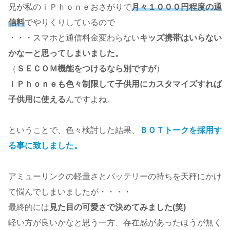
兄が私のｉＰｈｏｎｅおさがりで
月々１０００円程度の通
信料
でやりくりしているので
・・・スマホと通信料金変わらない
キッズ携帯はいらない
かなーと思ってしまいました。
（
ＳＥＣＯＭ機能をつけるなら別ですが
）
ｉＰｈｏｎｅも色々制限して子供用にカスタマイズすれば
子供用に使える
んですよね。
ということで、色々検討した結果、
ＢＯＴトークを採用す
る事に致しました。
アミューリンクの軽量さとバッテリーの持ちを天秤にかけ
て悩んでしまいましたが・・・・
最終的には
見た目の可愛さで決めてみました(笑)
軽い方が良いかなと思う一方、存在感があったほうが無く