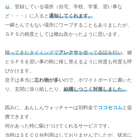
り
、登録している場所（自宅、学校、学童、習い事な
ど・・・）に入ると
通知してくれます。
一瞬とんでもない場所にワープすることもありましたが、
ＧＰＳの精度としては概ね良かったように思います。
帰ってきたタイミングで
アレクサ
を使って会話を行い
、鍵
とＧＰＳを習い事の鞄に移し替えるように何度も何度も呼
びかけます。
息子は本当に
忘れ物が多い
ので、ホワイトボードに書いた
り、玄関に張り紙したり、
結構しつこく対策しました。
因みに、あんしんウォッチャーは別料金で
ココセコム
と提
携できます。
何かあった時に駆けつけてくれるサービスです。
当時はＳＥＣＯＭ利用はしておりませんでしたが、状況に