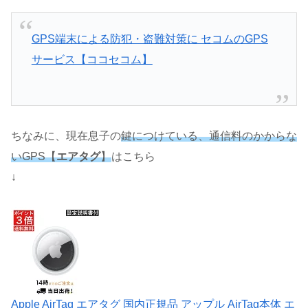
GPS端末による防犯・盗難対策に セコムのGPS
サービス【ココセコム】
ちなみに、現在息子の
鍵につけている、通信料のかからな
いGPS【
エアタグ
】
はこちら
↓
Apple AirTag エアタグ 国内正規品 アップル AirTag本体 エ