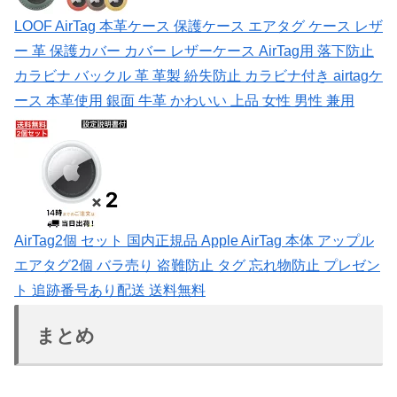
LOOF AirTag 本革ケース 保護ケース エアタグ ケース レザ
ー 革 保護カバー カバー レザーケース AirTag用 落下防止
カラビナ バックル 革 革製 紛失防止 カラビナ付き airtagケ
ース 本革使用 銀面 牛革 かわいい 上品 女性 男性 兼用
AirTag2個 セット 国内正規品 Apple AirTag 本体 アップル
エアタグ2個 バラ売り 盗難防止 タグ 忘れ物防止 プレゼン
ト 追跡番号あり配送 送料無料
まとめ