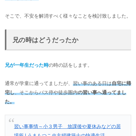
そこで、不安を解消すべく様々なことを検討致しました。
兄の時はどうだったか
兄が一年生だった時
の時の話をします。
通常が学童に通ってましたが、
習い事のある日は
自宅に帰
宅し
、そこからバス停や徒歩圏内
の習い事へ通ってまし
た。
習い事事情～小３男子 放課後や夏休みなどの居
場所 | うまもつこ＠主婦建築士の快適生活