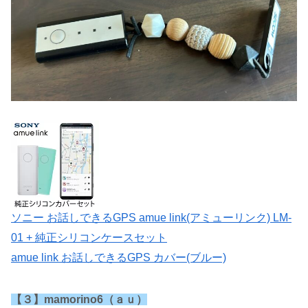
ソニー お話しできるGPS amue link(アミューリンク) LM-
01 + 純正シリコンケースセット
amue link お話しできるGPS カバー(ブルー)
【３】mamorino6（ａｕ）