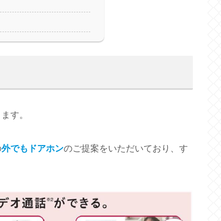
ります。
の
外でもドアホン
のご提案をいただいており、す