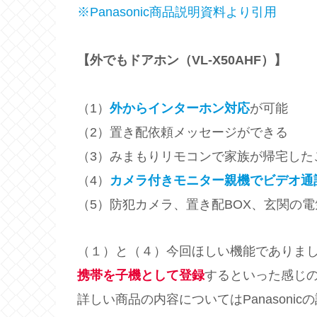
※Panasonic商品説明資料より引用
【外でもドアホン（VL-X50AHF）】
（1）
外からインターホン対応
が可能
（2）置き配依頼メッセージができる
（3）みまもりリモコンで家族が帰宅した
（4）
カメラ付きモニター親機でビデオ通
（5）防犯カメラ、置き配BOX、玄関の
（１）と（４）今回ほしい機能でありま
携帯を子機として登録
するといった感じ
詳しい商品の内容についてはPanasoni