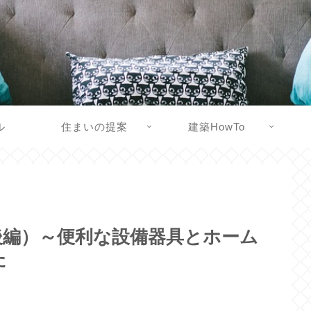
ル
住まいの提案
建築HowTo
後編）～便利な設備器具とホーム
た