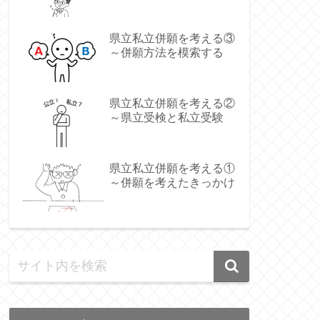
県立私立併願を考える③
～併願方法を模索する
県立私立併願を考える②
～県立受検と私立受験
県立私立併願を考える①
～併願を考えたきっかけ