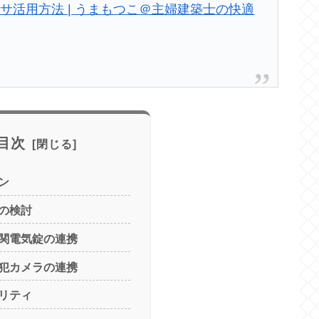
サ活用方法 | うまもつこ＠主婦建築士の快適
目次
ン
の検討
関電気錠の連携
犯カメラの連携
リティ