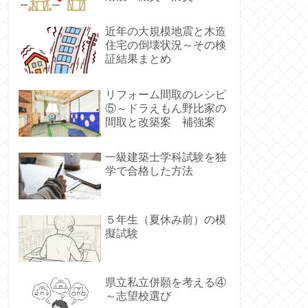
近年の大規模地震と木造
住宅の倒壊状況～その検
証結果まとめ
リフォーム間取のレシピ
⑤～ドラえもん野比家の
間取と改築案 補強案
一級建築士学科試験を独
学で合格した方法
５年生（夏休み前）の模
擬試験
県立私立併願を考える④
～志望校選び