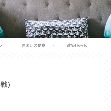
ル
住まいの提案
建築HowTo
半戦）