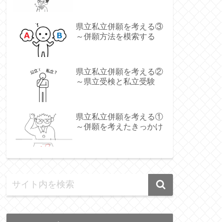
県立私立併願を考える③
～併願方法を模索する
県立私立併願を考える②
～県立受検と私立受験
県立私立併願を考える①
～併願を考えたきっかけ