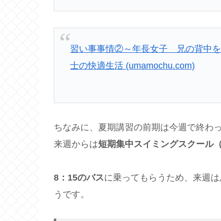
習い事事情②～年長女子 兄の背中を
士の快適生活 (umamochu.com)
ちなみに、夏期講習の前期は今週で終わ
来週からは
短期集中スイミングスクール（
8：15のバス
に乗ってもらうため、来週は
うです。