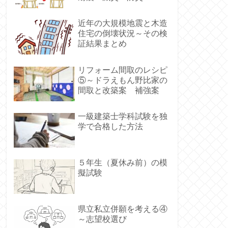
近年の大規模地震と木造
住宅の倒壊状況～その検
証結果まとめ
リフォーム間取のレシピ
⑤～ドラえもん野比家の
間取と改築案 補強案
一級建築士学科試験を独
学で合格した方法
５年生（夏休み前）の模
擬試験
県立私立併願を考える④
～志望校選び