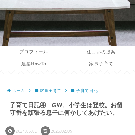
プロフィール
住まいの提案
建築HowTo
家事子育て
ホーム
家事子育て
子育て日記
子育て日記④ GW、小学生は登校。お留
守番を頑張る息子に何かしてあげたい。
2024.05.01
2025.02.05