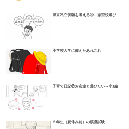
県立私立併願を考える④～志望校選び
小学校入学に備えたあれこれ
子育て日記②お友達と遊びたい～小1編
５年生（夏休み前）の模擬試験