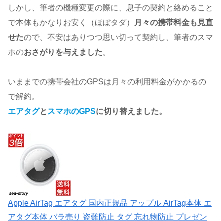
しかし、筆者の機種変更の際に、息子の契約と絡めること
で本体もかなりお安く（ほぼタダ）
月々の携帯料金も見直
せた
ので、不安はありつつ思い切って契約し、筆者のスマ
ホの
おさがりを与えました
。
いままでの携帯会社のGPSは月々の利用料金がかかるの
で解約。
エアタグ
と
スマホのGPS
に切り替えました。
Apple AirTag エアタグ 国内正規品 アップル AirTag本体 エ
アタグ本体 バラ売り 盗難防止 タグ 忘れ物防止 プレゼン