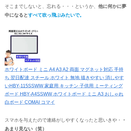
そこまでしないと、忘れる・・・というか、
他に何かに夢
中になると
すべて吹っ飛ぶみたいで。
ホワイトボード ミニ A4 A3 A2 両面 マグネット対応 手持
ち 翌日配達 スチール ホワイト 無地 描きやすい 消しやす
いHBY-115SSWW 家庭用 キッチン 子供用 ミーティング
ボード HBY-A4SSWW ホワイトボード ミニ A3 おしゃれ
白ボード COMAI コマイ
スマホを与えたので連絡がしやすくなったと思いきや・
・
あまり見ない（笑）