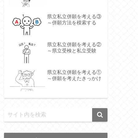
県立私立併願を考える③
～併願方法を模索する
県立私立併願を考える②
～県立受検と私立受験
県立私立併願を考える①
～併願を考えたきっかけ