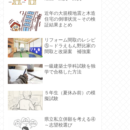
近年の大規模地震と木造
住宅の倒壊状況～その検
証結果まとめ
リフォーム間取のレシピ
⑤～ドラえもん野比家の
間取と改築案 補強案
一級建築士学科試験を独
学で合格した方法
５年生（夏休み前）の模
擬試験
県立私立併願を考える④
～志望校選び