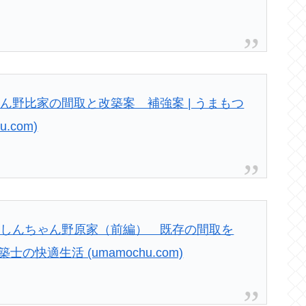
ん野比家の間取と改築案 補強案 | うまもつ
.com)
ンしんちゃん野原家（前編） 既存の間取を
の快適生活 (umamochu.com)