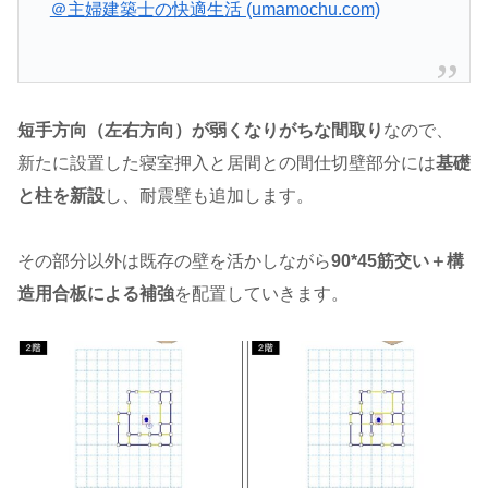
＠主婦建築士の快適生活 (umamochu.com)
短手方向（左右方向）が弱くなりがちな間取り
なので、
新たに設置した寝室押入と居間との間仕切壁部分には
基礎
と柱を新設
し、耐震壁も追加します。
その部分以外は既存の壁を活かしながら
90*45筋交い＋構
造用合板による補強
を配置していきます。