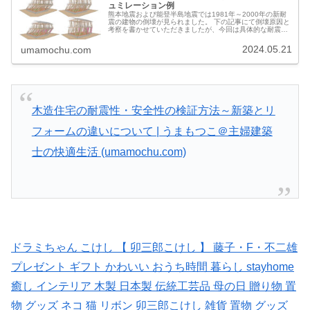
ュミレーション例
熊本地震および能登半島地震では1981年～2000年の新耐
震の建物の倒壊が見られました。 下の記事にて倒壊原因と
考察を書かせていただきましたが、今回は具体的な耐震診
断結果をお見せしながら補強シュミレーションをさせてい
ただこうと思います。
2024.05.21
umamochu.com
木造住宅の耐震性・安全性の検証方法～新築とリ
フォームの違いについて | うまもつこ＠主婦建築
士の快適生活 (umamochu.com)
ドラミちゃん こけし 【 卯三郎こけし 】 藤子・F・不二雄
プレゼント ギフト かわいい おうち時間 暮らし stayhome
癒し インテリア 木製 日本製 伝統工芸品 母の日 贈り物 置
物 グッズ ネコ 猫 リボン 卯三郎こけし 雑貨 置物 グッズ