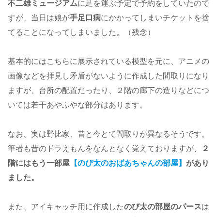
不二雄ミュージアム
に足を運ぶ予定で予約をしていたので
すが、当日は娘が
手足口病
にかかってしまいチケットを捨
てることになってしまいました。（残念）
基本的にはこちらに展示されている模型を元に、アニメの
画像などを拝見し矛盾がないように作成した間取りになり
ますが、台所の配置だったり、２階の廊下の造りなどにつ
いては若干あやふやな部分はあります。
なお、実は野比家、昔と今とで間取りが異なるそうです。
筆者も昔のドラえもんをなんとなく覚えておりますが、
２
階にはもう一部屋
【のび太のおばあちゃんの部屋】
があり
ました。
また、アイキャッチ用に作成した
のび太の部屋のパース
は