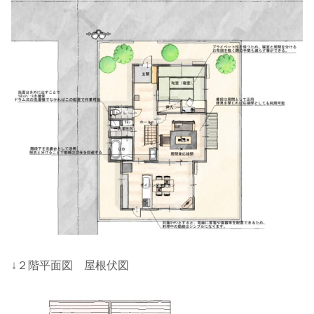
↓２階平面図 屋根伏図