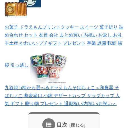
お菓子 ドラえもんプリントクッキー スイーツ 菓子折り 詰
め合わせ セット 友達 会社 まとめ買い 内祝い お返し お礼
手土産 かわいい プチギフト プレゼント 卒業 退職 転勤 挨
拶 引っ越し
九谷焼 5柄から選べるドラえもんそばちょこ＜和食器 そ
ばちょこ 蕎麦猪口 小鉢 デザートカップ サラダカップ 人
気 ギフト 贈り物 プレゼント 退職祝い/内祝い/お祝い＞
目次