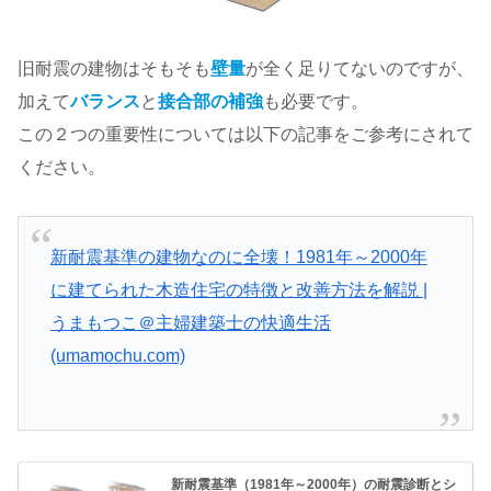
旧耐震の建物はそもそも
壁量
が全く足りてないのですが、
加えて
バランス
と
接合部の補強
も必要です。
この２つの重要性については以下の記事をご参考にされて
ください。
新耐震基準の建物なのに全壊！1981年～2000年
に建てられた木造住宅の特徴と改善方法を解説 |
うまもつこ＠主婦建築士の快適生活
(umamochu.com)
新耐震基準（1981年～2000年）の耐震診断とシ