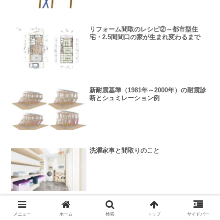
リフォーム間取のレシピ②～都市型住
宅・2.5間間口の家が生まれ変わるまで
新耐震基準（1981年～2000年）の耐震診
断とシュミレーション例
洗濯家事と間取りのこと
リノベーション現場リアルレポート①～
メニュー
ホーム
検索
トップ
サイドバー
筋交い接合部の改善、柱抜き梁補強編