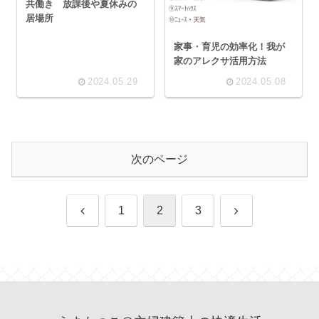
共働き 放課後や夏休みの
居場所
家事・育児の効率化！我が
家のアレクサ活用方法
2024.05.29
2024.05.08
次のページ
前
次
1
2
3
へ
へ