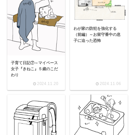
わが家の防犯を強化する
（前編）～お留守番中の息
子に迫った恐怖
子育て日記⑦～マイペース
女子『きねこ』５歳のこだ
わり
2024.11.20
2024.11.06