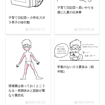
子育て日記⑤～思いやりを
感じた夏の出来事
子育て日記⑥～小学生ズボ
ラ男子の珍行動
2024.10.17
2024.09.28
学童のない小３夏休み（前
半戦）
溶連菌は放っておくとこう
なる～長期休みと誤診が重
なり重症化
2024.08.19
2024.08.02