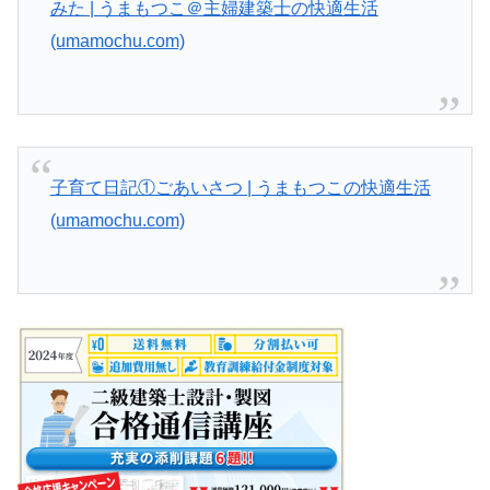
みた | うまもつこ＠主婦建築士の快適生活
(umamochu.com)
子育て日記①ごあいさつ | うまもつこの快適生活
(umamochu.com)