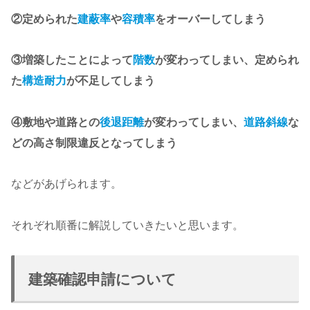
②定められた
建蔽率
や
容積率
をオーバーしてしまう
③増築したことによって
階数
が変わってしまい、定められ
た
構造耐力
が不足してしまう
④敷地や道路との
後退距離
が変わってしまい、
道路斜線
な
どの高さ制限違反となってしまう
などがあげられます。
それぞれ順番に解説していきたいと思います。
建築確認申請について