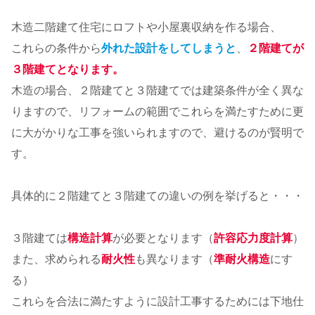
木造二階建て住宅にロフトや小屋裏収納を作る場合、
これらの条件から
外れた設計をしてしまうと
、
２階建てが
３階建てとなります。
木造の場合、２階建てと３階建てでは建築条件が全く異な
りますので、リフォームの範囲でこれらを満たすために更
に大がかりな工事を強いられますので、避けるのが賢明で
す。
具体的に２階建てと３階建ての違いの例を挙げると・・・
３階建ては
構造計算
が必要となります（
許容応力度計算
）
また、求められる
耐火性
も異なります（
準耐火構造
にす
る）
これらを合法に満たすように設計工事するためには下地仕