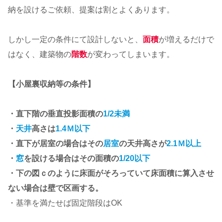
納を設けるご依頼、提案は割とよくあります。
しかし一定の条件にて設計しないと、
面積
が増えるだけで
はなく、建築物の
階数
が変わってしまいます。
【小屋裏収納等の条件】
・直下階の垂直投影面積の
1/2未満
・
天井
高さは
1.4Ｍ以下
・直下が居室の場合はその
居室
の天井高さが
2.1Ｍ以上
・
窓
を設ける場合はその面積の
1/20以下
・下の図ｃのように床面がそろっていて床面積に算入させ
ない場合は壁で区画する。
・基準を満たせば固定階段はOK