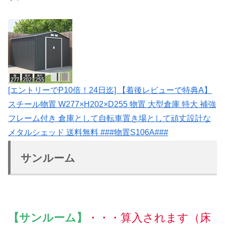
[エントリーでP10倍！24日迄] 【着後レビューで特典A】
スチール物置 W277×H202×D255 物置 大型倉庫 特大 補強
フレーム付き 倉庫として自転車置き場として頑丈設計な
メタルシェッド 送料無料 ###物置S106A###
サンルーム
【サンルーム】
・・・算入されます
（床