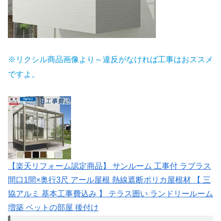
※リクシル商品画像より～違反がなければ工事はおススメ
ですよ。
【楽天リフォーム認定商品】 サンルーム 工事付 ラプラス
間口1間×奥行3尺 アール屋根 熱線遮断ポリカ屋根材 【 三
協アルミ 基本工事費込み 】 テラス囲い ランドリールーム
増築 ペットの部屋 後付け