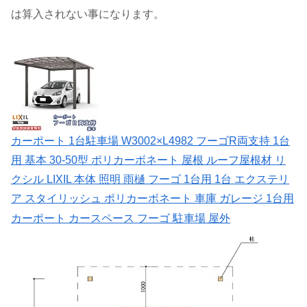
は算入されない事になります。
カーポート 1台駐車場 W3002×L4982 フーゴR両支持 1台
用 基本 30-50型 ポリカーボネート 屋根 ルーフ屋根材 リ
クシル LIXIL 本体 照明 雨樋 フーゴ 1台用 1台 エクステリ
ア スタイリッシュ ポリカーボネート 車庫 ガレージ 1台用
カーポート カースペース フーゴ 駐車場 屋外