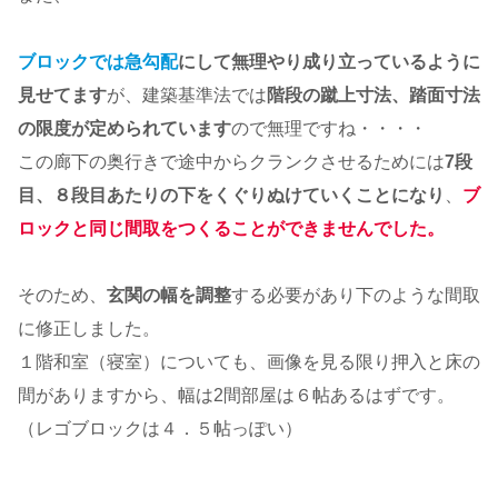
ブロックでは
急勾配
にして無理やり成り立っているように
見せてます
が、建築基準法では
階段の蹴上寸法、踏面寸法
の限度が定められています
ので無理ですね・・・・
この廊下の奥行きで途中からクランクさせるためには
7段
目、８段目あたりの下をくぐりぬけていくことになり
、
ブ
ロックと同じ間取をつくることができませんでした。
そのため、
玄関の幅を調整
する必要があり下のような間取
に修正しました。
１階和室（寝室）についても、画像を見る限り押入と床の
間がありますから、幅は2間部屋は６帖あるはずです。
（レゴブロックは４．５帖っぽい）