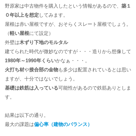
野原家は中古物件を購入したという情報があるので、
築１
０年以上を想定
してみます。
屋根は赤い屋根ですが、おそらくスレート屋根でしょう。
（
軽い屋根
にて設定）
外壁は
木ずり下地のモルタル
建てられた時代が微妙なのですが・・・造りから想像して
1980年～1990年くらい
かなぁ・・・。
火打ち材
や
接合部の金物
も多少は配置されているとは思い
ますが、十分ではないでしょう。
基礎は鉄筋は入っている
可能性があるので鉄筋ありとしま
す。
結果は以下の通り。
最大の課題は
偏心率（建物のバランス）