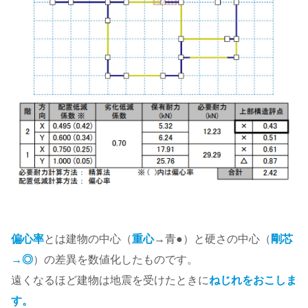
偏心率
とは建物の中心（
重心
→青●）と硬さの中心（
剛芯
→◎
）の差異を数値化したものです。
遠くなるほど建物は地震を受けたときに
ねじれをおこしま
す。