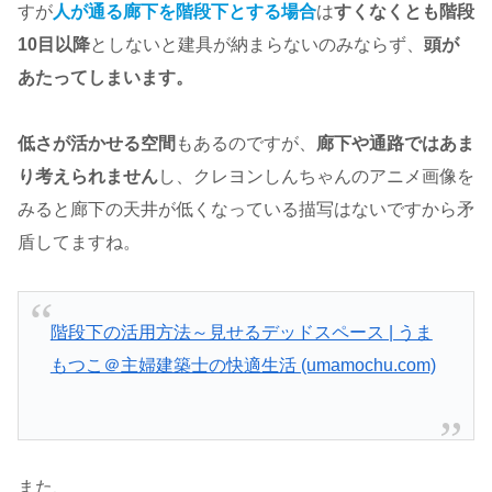
すが
人が通る廊下を階段下とする場合
は
すくなくとも階段
10目以降
としないと建具が納まらないのみならず、
頭が
あたってしまいます。
低さが活かせる空間
もあるのですが、
廊下や通路ではあま
り考えられません
し、クレヨンしんちゃんのアニメ画像を
みると廊下の天井が低くなっている描写はないですから矛
盾してますね。
階段下の活用方法～見せるデッドスペース | うま
もつこ＠主婦建築士の快適生活 (umamochu.com)
また、