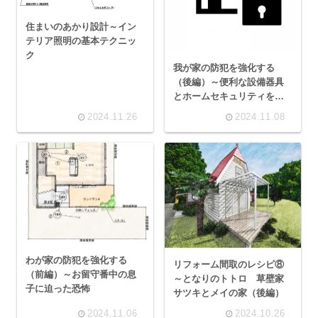
住まいのあかり設計～イン
テリア照明の基本テクニッ
ク
我が家の防犯を強化する
（後編）～便利な設備器具
とホームセキュリティを検
討しました
2024.11.26
2024.11.08
わが家の防犯を強化する
リフォーム間取のレシピ⑧
（前編）～お留守番中の息
～となりのトトロ 草壁家
子に迫った恐怖
サツキとメイの家（後編）
2024.11.06
2024.10.26