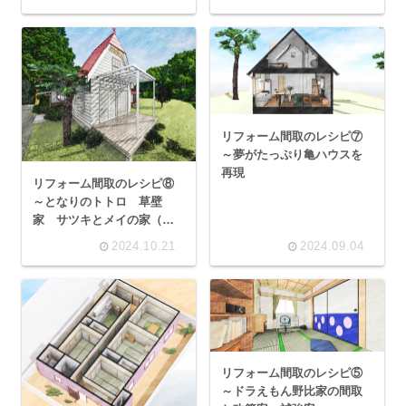
リフォーム間取のレシピ⑦
～夢がたっぷり亀ハウスを
再現
リフォーム間取のレシピ⑧
～となりのトトロ 草壁
家 サツキとメイの家（前
編）
2024.10.21
2024.09.04
リフォーム間取のレシピ⑤
～ドラえもん野比家の間取